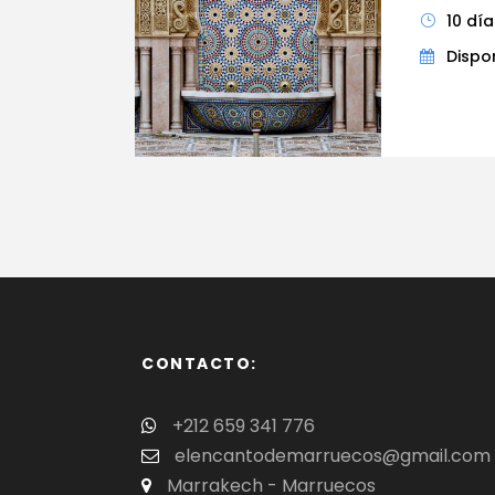
10 dí
Dispon
CONTACTO:
+212 659 341 776
elencantodemarruecos@gmail.com
Marrakech - Marruecos