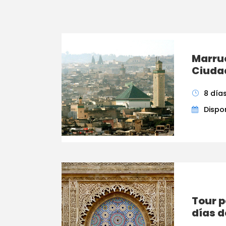
Marru
Ciuda
8 día
Dispon
Tour p
días 