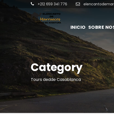
+212 659 341 776
elencantodemar
INICIO
SOBRE NO
Category
Tours dedde Casablanca